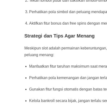
Tekan tombol putar dan saksikan simbol-simb
Perhatikan pola simbol dan peluang mendap
Aktifkan fitur bonus dan free spins dengan me
Strategi dan Tips Agar Menang
Meskipun slot adalah permainan keberuntungan,
peluang menang:
Manfaatkan fitur taruhan maksimum saat meras
Perhatikan pola kemenangan dan jangan terla
Gunakan fitur fungsi otomatis dengan batas te
Kelola bankroll secara bijak, jangan terlalu s