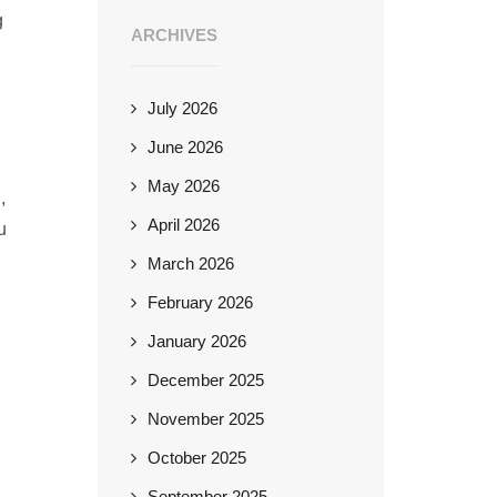
g
ARCHIVES
July 2026
June 2026
May 2026
,
April 2026
u
March 2026
February 2026
January 2026
December 2025
November 2025
October 2025
September 2025