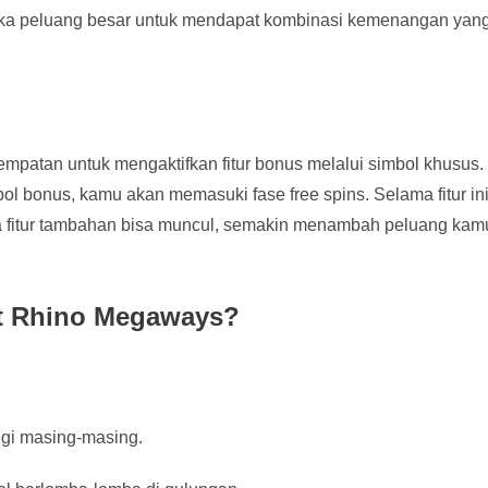
uka peluang besar untuk mendapat kombinasi kemenangan yan
atan untuk mengaktifkan fitur bonus melalui simbol khusus.
ol bonus, kamu akan memasuki fase free spins. Selama fitur ini
 fitur tambahan bisa muncul, semakin menambah peluang kam
at Rhino Megaways?
egi masing-masing.