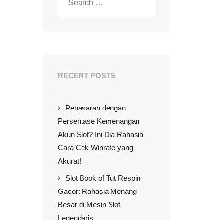
RECENT POSTS
Penasaran dengan
Persentase Kemenangan
Akun Slot? Ini Dia Rahasia
Cara Cek Winrate yang
Akurat!
Slot Book of Tut Respin
Gacor: Rahasia Menang
Besar di Mesin Slot
Legendaris