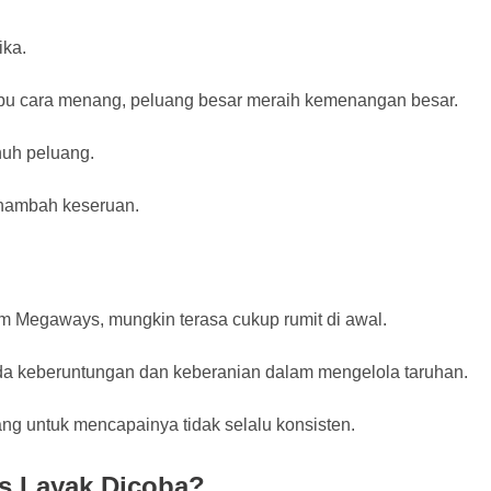
ika.
bu cara menang, peluang besar meraih kemenangan besar.
uh peluang.
menambah keseruan.
em Megaways, mungkin terasa cukup rumit di awal.
da keberuntungan dan keberanian dalam mengelola taruhan.
g untuk mencapainya tidak selalu konsisten.
s Layak Dicoba?