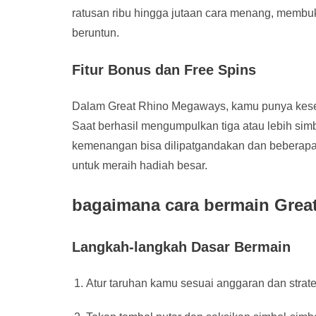
ratusan ribu hingga jutaan cara menang, memb
beruntun.
Fitur Bonus dan Free Spins
Dalam Great Rhino Megaways, kamu punya kesemp
Saat berhasil mengumpulkan tiga atau lebih simb
kemenangan bisa dilipatgandakan dan beberapa
untuk meraih hadiah besar.
bagaimana cara bermain Gre
Langkah-langkah Dasar Bermain
Atur taruhan kamu sesuai anggaran dan strat