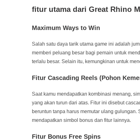
fitur utama dari Great Rhino
Maximum Ways to Win
Salah satu daya tarik utama game ini adalah ju
memberi peluang besar bagi pemain untuk mend
terlalu besar. Selain itu, kemungkinan untuk me
Fitur Cascading Reels (Pohon Kem
Saat kamu mendapatkan kombinasi menang, simbo
yang akan turun dari atas. Fitur ini disebut c
beruntun tanpa harus memutar ulang gulungan.
mendapatkan simbol bonus dan fitur lainnya.
Fitur Bonus Free Spins