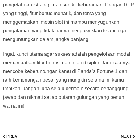
pengetahuan, strategi, dan sedikit keberanian. Dengan RTP
yang tinggi, fitur bonus menarik, dan tema yang
menggemaskan, mesin slot ini mampu menyuguhkan
pengalaman yang tidak hanya mengasyikkan tetapi juga
menguntungkan dalam jangka panjang.
Ingat, kunci utama agar sukses adalah pengelolaan modal,
memanfaatkan fitur bonus, dan tetap disiplin. Jadi, saatnya
mencoba keberuntungan kamu di Panda’s Fortune 1 dan
raih kemenangan besar yang mungkin selama ini kamu
impikan. Jangan lupa selalu bermain secara bertanggung
jawab dan nikmati setiap putaran gulungan yang penuh
warna ini!
PREV
NEXT