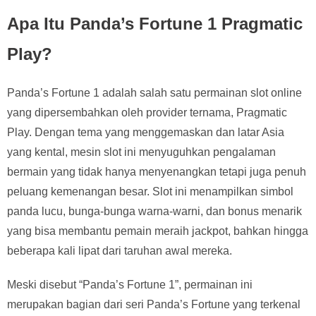
Apa Itu Panda’s Fortune 1 Pragmatic
Play?
Panda’s Fortune 1 adalah salah satu permainan slot online
yang dipersembahkan oleh provider ternama, Pragmatic
Play. Dengan tema yang menggemaskan dan latar Asia
yang kental, mesin slot ini menyuguhkan pengalaman
bermain yang tidak hanya menyenangkan tetapi juga penuh
peluang kemenangan besar. Slot ini menampilkan simbol
panda lucu, bunga-bunga warna-warni, dan bonus menarik
yang bisa membantu pemain meraih jackpot, bahkan hingga
beberapa kali lipat dari taruhan awal mereka.
Meski disebut “Panda’s Fortune 1”, permainan ini
merupakan bagian dari seri Panda’s Fortune yang terkenal