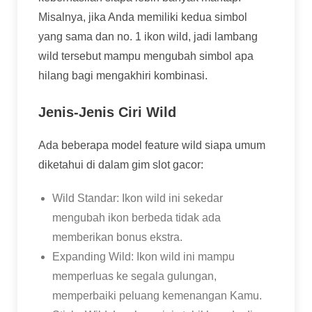
Misalnya, jika Anda memiliki kedua simbol
yang sama dan no. 1 ikon wild, jadi lambang
wild tersebut mampu mengubah simbol apa
hilang bagi mengakhiri kombinasi.
Jenis-Jenis Ciri Wild
Ada beberapa model feature wild siapa umum
diketahui di dalam gim slot gacor:
Wild Standar: Ikon wild ini sekedar
mengubah ikon berbeda tidak ada
memberikan bonus ekstra.
Expanding Wild: Ikon wild ini mampu
memperluas ke segala gulungan,
memperbaiki peluang kemenangan Kamu.