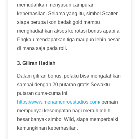
memudahkan menyusun campuran
keberhasilan. Selama yang itu, simbol Scatter
siapa berupa ikon badak gold mampu
menghadiahkan akses ke rotasi bonus apabila
Engkau mendapatkan tiga maupun lebih besar
di mana saja pada roll.
3. Giliran Hadiah
Dalam giliran bonus, pelaku bisa mengalahkan
sampai dengan 20 putaran gratis.Sewaktu
putaran cuma-cuma ini,
https://www.menamonroestudios.com/
pemain
mempunyai kesempatan bagi meraih lebih
besar banyak simbol Wild, siapa memperbaiki
kemungkinan keberhasilan.