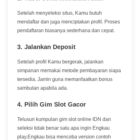
Setelah menyeleksi situs, Kamu butuh
mendaftar dan juga menciptakan profil. Proses
pendaftaran biasanya sederhana dan cepat.
3. Jalankan Deposit
Setelah profil Kamu bergerak, jalankan
simpanan memakai metode pembayaran siapa
tersedia. Jamin guna memanfaatkan bonus
sambutan apabila ada.
4. Pilih Gim Slot Gacor
Telusuri kumpulan gim slot online IDN dan
seleksi tidak benar satu apa ingin Engkau
play.Engkau bisa mencoba version contoh