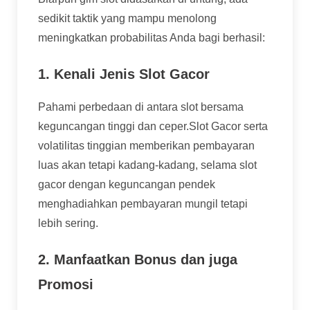
sedikit taktik yang mampu menolong
meningkatkan probabilitas Anda bagi berhasil:
1. Kenali Jenis Slot Gacor
Pahami perbedaan di antara slot bersama
keguncangan tinggi dan ceper.Slot Gacor serta
volatilitas tinggian memberikan pembayaran
luas akan tetapi kadang-kadang, selama slot
gacor dengan keguncangan pendek
menghadiahkan pembayaran mungil tetapi
lebih sering.
2. Manfaatkan Bonus dan juga
Promosi