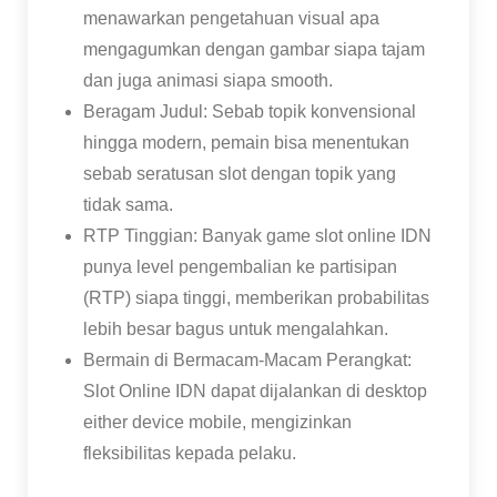
menawarkan pengetahuan visual apa
mengagumkan dengan gambar siapa tajam
dan juga animasi siapa smooth.
Beragam Judul: Sebab topik konvensional
hingga modern, pemain bisa menentukan
sebab seratusan slot dengan topik yang
tidak sama.
RTP Tinggian: Banyak game slot online IDN
punya level pengembalian ke partisipan
(RTP) siapa tinggi, memberikan probabilitas
lebih besar bagus untuk mengalahkan.
Bermain di Bermacam-Macam Perangkat:
Slot Online IDN dapat dijalankan di desktop
either device mobile, mengizinkan
fleksibilitas kepada pelaku.