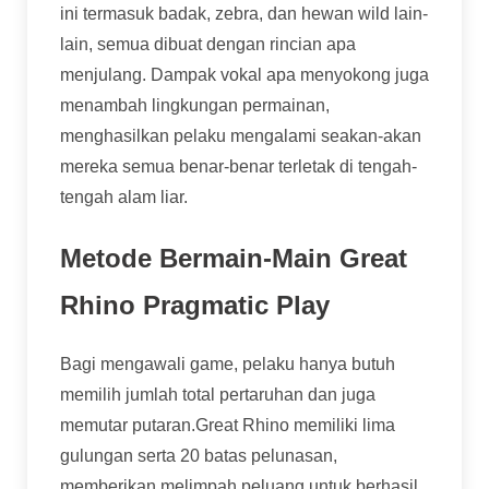
ini termasuk badak, zebra, dan hewan wild lain-
lain, semua dibuat dengan rincian apa
menjulang. Dampak vokal apa menyokong juga
menambah lingkungan permainan,
menghasilkan pelaku mengalami seakan-akan
mereka semua benar-benar terletak di tengah-
tengah alam liar.
Metode Bermain-Main Great
Rhino Pragmatic Play
Bagi mengawali game, pelaku hanya butuh
memilih jumlah total pertaruhan dan juga
memutar putaran.Great Rhino memiliki lima
gulungan serta 20 batas pelunasan,
memberikan melimpah peluang untuk berhasil.