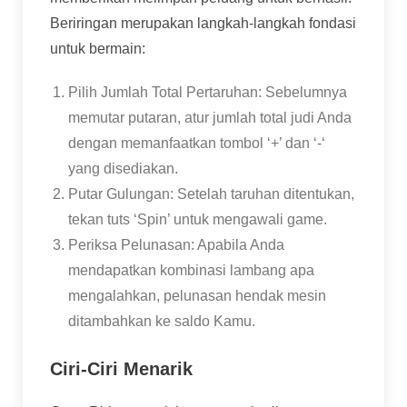
Beriringan merupakan langkah-langkah fondasi
untuk bermain:
Pilih Jumlah Total Pertaruhan: Sebelumnya
memutar putaran, atur jumlah total judi Anda
dengan memanfaatkan tombol ‘+’ dan ‘-‘
yang disediakan.
Putar Gulungan: Setelah taruhan ditentukan,
tekan tuts ‘Spin’ untuk mengawali game.
Periksa Pelunasan: Apabila Anda
mendapatkan kombinasi lambang apa
mengalahkan, pelunasan hendak mesin
ditambahkan ke saldo Kamu.
Ciri-Ciri Menarik