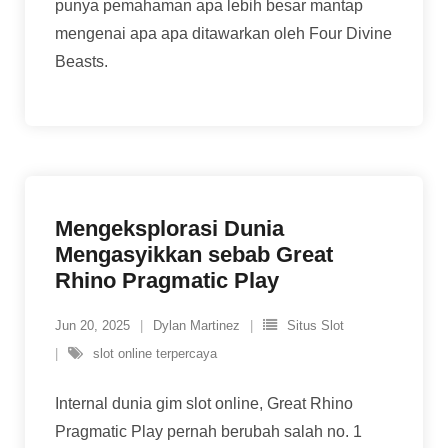
punya pemahaman apa lebih besar mantap
mengenai apa apa ditawarkan oleh Four Divine
Beasts.
Mengeksplorasi Dunia
Mengasyikkan sebab Great
Rhino Pragmatic Play
Jun 20, 2025
Dylan Martinez
Situs Slot
slot online terpercaya
Internal dunia gim slot online, Great Rhino
Pragmatic Play pernah berubah salah no. 1