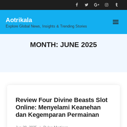
Skip
to
Aotrikala
content
Explore Global News, Insights & Trending Stories
MONTH:
JUNE 2025
Review Four Divine Beasts Slot
Online: Menyelami Keanehan
dan Kegemparan Permainan