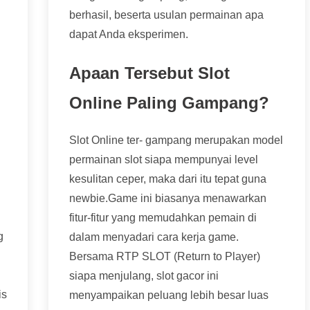
berhasil, beserta usulan permainan apa
dapat Anda eksperimen.
Apaan Tersebut Slot
Online Paling Gampang?
Slot Online ter- gampang merupakan model
permainan slot siapa mempunyai level
kesulitan ceper, maka dari itu tepat guna
newbie.Game ini biasanya menawarkan
fitur-fitur yang memudahkan pemain di
g
dalam menyadari cara kerja game.
Bersama RTP SLOT (Return to Player)
siapa menjulang, slot gacor ini
is
menyampaikan peluang lebih besar luas