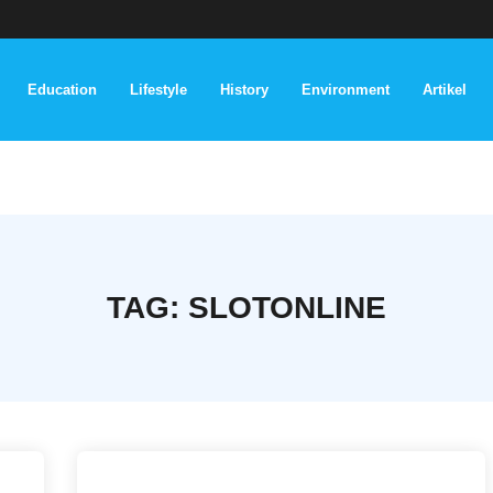
Education
Lifestyle
History
Environment
Artikel
TAG:
SLOTONLINE