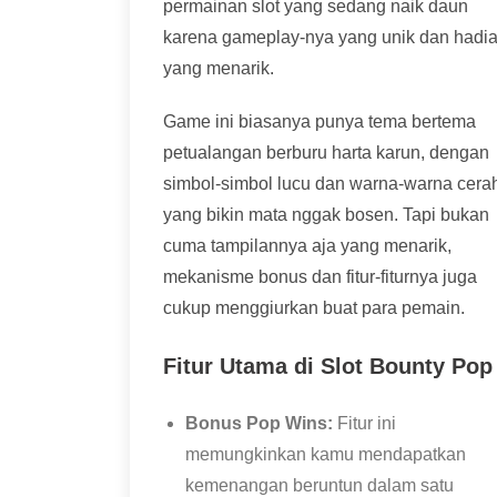
permainan slot yang sedang naik daun
karena gameplay-nya yang unik dan hadi
yang menarik.
Game ini biasanya punya tema bertema
petualangan berburu harta karun, dengan
simbol-simbol lucu dan warna-warna cera
yang bikin mata nggak bosen. Tapi bukan
cuma tampilannya aja yang menarik,
mekanisme bonus dan fitur-fiturnya juga
cukup menggiurkan buat para pemain.
Fitur Utama di Slot Bounty Pop
Bonus Pop Wins:
Fitur ini
memungkinkan kamu mendapatkan
kemenangan beruntun dalam satu