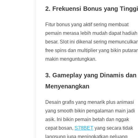
2. Frekuensi Bonus yang Tingg
Fitur bonus yang aktif sering membuat
pemain merasa lebih mudah dapat hadiah
besar. Slot ini dikenal sering memunculka
free spins dan multiplier yang bikin putara
makin menguntungkan.
3. Gameplay yang Dinamis dan
Menyenangkan
Desain grafis yang menarik plus animasi
yang smooth bikin pengalaman main jadi
asik. Ini bikin pemain betah dan nggak
cepat bosan,
S78BET
yang secara tidak
langsung juga meningkatkan peluang