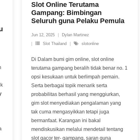
Slot Online Terutama
Gampang: Bimbingan
Seluruh guna Pelaku Pemula
u
Jun 12, 2025
Dylan Martinez
Slot Thailand
slotonline
Di Dalam bumi gim online, slot online
n
terutama gampang beralih tidak benar no. 1
opsi kesukaan untuk berlimpah pemain.
ik
Serta berbagai topik menarik serta
y
probabilitas berhasil yang menggiurkan,
gim slot menyediakan pengalaman yang
tak cuma mengasyikkan tetapi juga
bermanfaat. Karangan ini bakal
a
mendiskusikan melalui mendetail tentang
slot gacor ter- gampang, saran guna