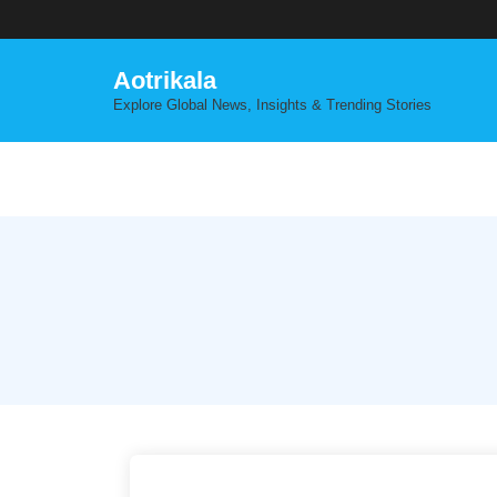
Skip
to
content
Aotrikala
Explore Global News, Insights & Trending Stories