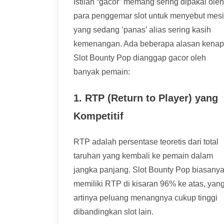
Istilah “gacor” memang sering dipakai oleh
para penggemar slot untuk menyebut mes
yang sedang ‘panas’ alias sering kasih
kemenangan. Ada beberapa alasan kena
Slot Bounty Pop dianggap gacor oleh
banyak pemain:
1. RTP (Return to Player) yang
Kompetitif
RTP adalah persentase teoretis dari total
taruhan yang kembali ke pemain dalam
jangka panjang. Slot Bounty Pop biasany
memiliki RTP di kisaran 96% ke atas, yan
artinya peluang menangnya cukup tinggi
dibandingkan slot lain.