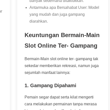
banyak sederhana ditaklukkan.
Antarmuka apa Bersahabat User: Model
ar
yang mudah dan juga gampang
diarahkan.
Keuntungan Bermain-Main
Slot Online Ter- Gampang
Bermain-Main slot online ter- gampang tak
sekedar memberikan rekreasi, namun juga
sejumlah manfaat lainnya:
1. Gampang Dipahami
Pemain segar dapat serta kilat mengerti
cara melakukan permainan tanpa merasa