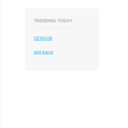
TRENDING TODAY
SENI108
slot gacor