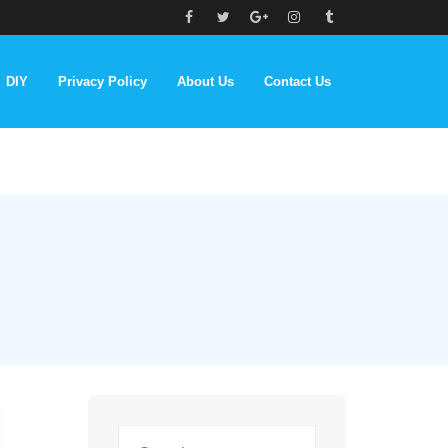
DIY
Privacy Policy
About Us
Contact Us