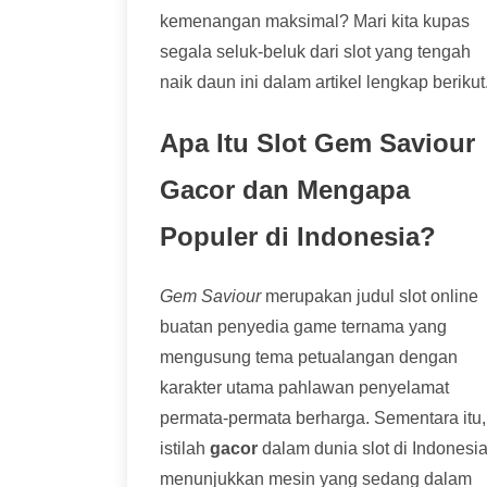
kemenangan maksimal? Mari kita kupas
segala seluk-beluk dari slot yang tengah
naik daun ini dalam artikel lengkap berikut
Apa Itu Slot Gem Saviour
Gacor dan Mengapa
Populer di Indonesia?
Gem Saviour
merupakan judul slot online
buatan penyedia game ternama yang
mengusung tema petualangan dengan
karakter utama pahlawan penyelamat
permata-permata berharga. Sementara itu,
istilah
gacor
dalam dunia slot di Indonesi
menunjukkan mesin yang sedang dalam