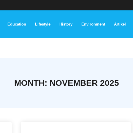
Education
Lifestyle
History
Environment
Artikel
MONTH:
NOVEMBER 2025