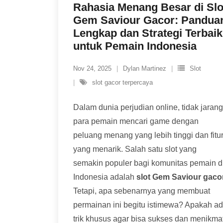
Rahasia Menang Besar di Slo
Gem Saviour Gacor: Pandua
Lengkap dan Strategi Terbaik
untuk Pemain Indonesia
Nov 24, 2025
Dylan Martinez
Slot
slot gacor terpercaya
Dalam dunia perjudian online, tidak jarang
para pemain mencari game dengan
peluang menang yang lebih tinggi dan fitu
yang menarik. Salah satu slot yang
semakin populer bagi komunitas pemain d
Indonesia adalah
slot Gem Saviour gaco
Tetapi, apa sebenarnya yang membuat
permainan ini begitu istimewa? Apakah a
trik khusus agar bisa sukses dan menikmat