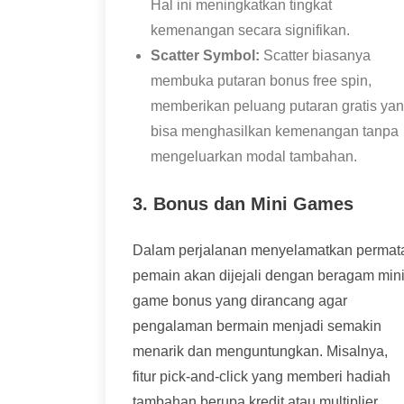
Hal ini meningkatkan tingkat
kemenangan secara signifikan.
Scatter Symbol:
Scatter biasanya
membuka putaran bonus free spin,
memberikan peluang putaran gratis ya
bisa menghasilkan kemenangan tanpa
mengeluarkan modal tambahan.
3. Bonus dan Mini Games
Dalam perjalanan menyelamatkan permat
pemain akan dijejali dengan beragam min
game bonus yang dirancang agar
pengalaman bermain menjadi semakin
menarik dan menguntungkan. Misalnya,
fitur pick-and-click yang memberi hadiah
tambahan berupa kredit atau multiplier