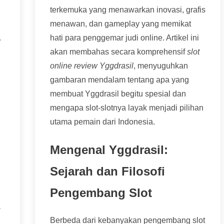
terkemuka yang menawarkan inovasi, grafis
menawan, dan gameplay yang memikat
.
hati para penggemar judi online. Artikel ini
akan membahas secara komprehensif
slot
online review Yggdrasil
, menyuguhkan
gambaran mendalam tentang apa yang
membuat Yggdrasil begitu spesial dan
mengapa slot-slotnya layak menjadi pilihan
utama pemain dari Indonesia.
Mengenal Yggdrasil:
Sejarah dan Filosofi
Pengembang Slot
a
Berbeda dari kebanyakan pengembang slot