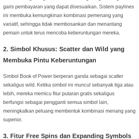
garis pembayaran yang dapat disesuaikan. Sistem paylines
ini membuka kemungkinan kombinasi pemenang yang
variatif, sehingga tidak membosankan dan menantang
pemain untuk terus mencoba keberuntungan mereka.
2. Simbol Khusus: Scatter dan Wild yang
Membuka Pintu Keberuntungan
Simbol Book of Power berperan ganda sebagai scatter
sekaligus wild. Ketika simbol ini muncul sebanyak tiga atau
lebih, mereka memicu fitur putaran gratis sekaligus
berfungsi sebagai pengganti semua simbol lain,
meningkatkan peluang membentuk kombinasi menang yang
superior.
3. Fitur Free Spins dan Expanding Symbols