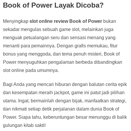
Book of Power Layak Dicoba?
Menyingkap
slot online review Book of Power
bukan
sekadar mengulas sebuah game slot, melainkan juga
menguak petualangan seru dan sensasi menang yang
menanti para pemainnya. Dengan grafis memukau, fitur
bonus yang menggoda, dan tema penuh misteri, Book of
Power menyuguhkan pengalaman berbeda dibandingkan
slot online pada umumnya.
Bagi Anda yang mencari hiburan dengan balutan cerita epik
dan kesempatan meraih jackpot, game ini patut jadi pilihan
utama. Ingat, bermainlah dengan bijak, manfaatkan strategi,
dan nikmati setiap detik perjalanan dalam dunia Book of
Power. Siapa tahu, keberuntungan besar menunggu di balik
gulungan kitab sakti!