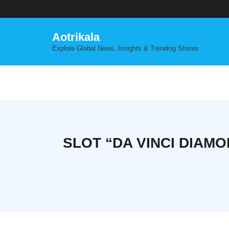
Skip
to
content
Aotrikala
Explore Global News, Insights & Trending Stories
SLOT “DA VINCI DIAM