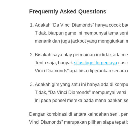
Frequently Asked Questions
Adakah “Da Vinci Diamonds” hanya cocok bag
Tidak, biarpun game ini mempunyai tema seni 
menarik dan juga jackpot yang menggiurkan m
Bisakah saya play permainan ini tidak ada 
Tentu saja, banyak
situs togel terpercaya
casi
Vinci Diamonds” apa bisa diperankan secara
Adakah gim yang satu ini hanya ada di kompu
Tidak, “Da Vinci Diamonds” mempunyai vers
ini pada ponsel mereka pada mana bahkan ser
Dengan kombinasi di antara keindahan seni, pe
Vinci Diamonds” merupakan pilihan siapa tepat 