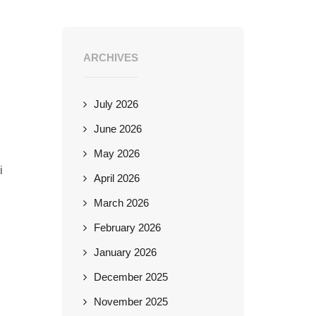
ARCHIVES
July 2026
June 2026
May 2026
i
April 2026
March 2026
February 2026
January 2026
December 2025
November 2025