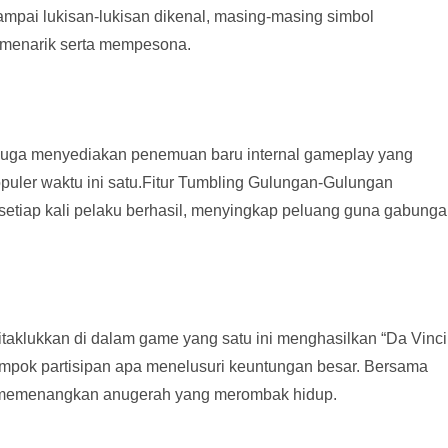
ampai lukisan-lukisan dikenal, masing-masing simbol
menarik serta mempesona.
 juga menyediakan penemuan baru internal gameplay yang
opuler waktu ini satu.Fitur Tumbling Gulungan-Gulungan
setiap kali pelaku berhasil, menyingkap peluang guna gabung
itaklukkan di dalam game yang satu ini menghasilkan “Da Vinci
ompok partisipan apa menelusuri keuntungan besar. Bersama
at memenangkan anugerah yang merombak hidup.