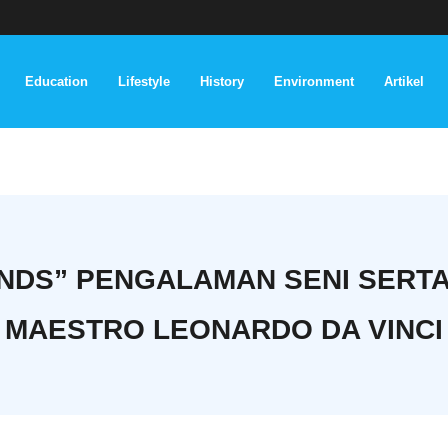
Education
Lifestyle
History
Environment
Artikel
ONDS” PENGALAMAN SENI SERTA
MAESTRO LEONARDO DA VINCI