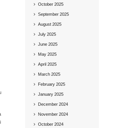
October 2025
September 2025
August 2025
July 2025
June 2025
May 2025
April 2025
March 2025
February 2025
u
January 2025
December 2024
a
November 2024
i
October 2024