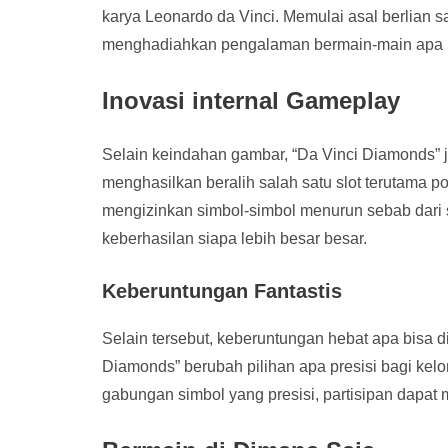
karya Leonardo da Vinci. Memulai asal berlian s
menghadiahkan pengalaman bermain-main apa 
Inovasi internal Gameplay
Selain keindahan gambar, “Da Vinci Diamonds”
menghasilkan beralih salah satu slot terutama p
mengizinkan simbol-simbol menurun sebab dari 
keberhasilan siapa lebih besar besar.
Keberuntungan Fantastis
Selain tersebut, keberuntungan hebat apa bisa d
Diamonds” berubah pilihan apa presisi bagi kel
gabungan simbol yang presisi, partisipan dap