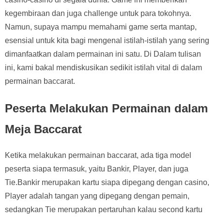
kegembiraan dan juga challenge untuk para tokohnya.
Namun, supaya mampu memahami game serta mantap,
esensial untuk kita bagi mengenal istilah-istilah yang sering
dimanfaatkan dalam permainan ini satu. Di Dalam tulisan
ini, kami bakal mendiskusikan sedikit istilah vital di dalam
permainan baccarat.
Peserta Melakukan Permainan dalam
Meja Baccarat
Ketika melakukan permainan baccarat, ada tiga model
peserta siapa termasuk, yaitu Bankir, Player, dan juga
Tie.Bankir merupakan kartu siapa dipegang dengan casino,
Player adalah tangan yang dipegang dengan pemain,
sedangkan Tie merupakan pertaruhan kalau second kartu