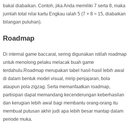
bakal diabaikan. Contoh, jika Anda memiliki 7 serta 8, maka
jumlah total nilai kartu Engkau ialah 5 (7 + 8 = 15, diabaikan
bilangan puluhan).
Roadmap
Di internal game baccarat, sering digunakan istilah roadmap
untuk menolong pelaku melacak buah game
terdahulu.Roadmap merupakan tabel hasil-hasil lebih awal
di dalam bentuk model visual, mirip penjajaran, bola
ataupun pola zigzag. Serta memanfaatkan roadmap,
partisipan dapat memandang kecenderungan keberhasilan
dan kerugian lebih awal bagi membantu orang-orang itu
membuat putusan akhir judi apa lebih besar mantap dalam
periode muka.