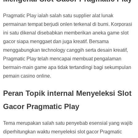
Pragmatic Play ialah salah satu supplier alat lunak
permainan tempat berjudi onlen terkenal di bumi. Korporasi
ini satu dikenal disebabkan memberikan aneka game slot
gacor siapa menggaet dan juga kreatif. Bersama
menggabungkan technology canggih serta desain kreatif,
Pragmatic Play telah mencapai membuat pengalaman
bermain-main game apa tidak tertandingi bagi sekumpulan
pemain casino online.
Peran Topik internal Menyeleksi Slot
Gacor Pragmatic Play
Tema merupakan salah satu penyebab esensial yang wajib
diperhitungkan waktu menyeleksi slot gacor Pragmatic