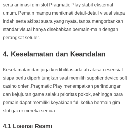
serta animasi gim slot Pragmatic Play stabil eksternal
umum. Pemain mampu menikmati detail-detail visual siapa
indah serta akibat suara yang nyata, tanpa mengorbankan
standar visual hanya disebabkan bermain-main dengan
perangkat seluler.
4. Keselamatan dan Keandalan
Keselamatan dan juga kredibilitas adalah alasan esensial
siapa perlu diperhitungkan saat memilih supplier device soft
casino onlen.Pragmatic Play menempatkan perlindungan
dan kejujuran game selaku prioritas pokok, sehingga para
pemain dapat memiliki keyakinan full ketika bermain gim
slot gacor mereka semua.
4.1 Lisensi Resmi