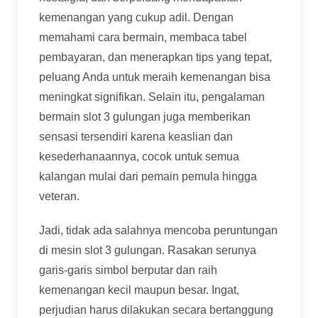
kemenangan yang cukup adil. Dengan
memahami cara bermain, membaca tabel
pembayaran, dan menerapkan tips yang tepat,
peluang Anda untuk meraih kemenangan bisa
meningkat signifikan. Selain itu, pengalaman
bermain slot 3 gulungan juga memberikan
sensasi tersendiri karena keaslian dan
kesederhanaannya, cocok untuk semua
kalangan mulai dari pemain pemula hingga
veteran.
Jadi, tidak ada salahnya mencoba peruntungan
di mesin slot 3 gulungan. Rasakan serunya
garis-garis simbol berputar dan raih
kemenangan kecil maupun besar. Ingat,
perjudian harus dilakukan secara bertanggung