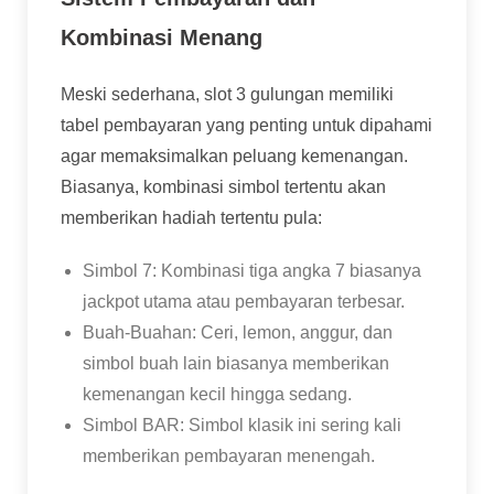
Kombinasi Menang
Meski sederhana, slot 3 gulungan memiliki
tabel pembayaran yang penting untuk dipahami
agar memaksimalkan peluang kemenangan.
Biasanya, kombinasi simbol tertentu akan
memberikan hadiah tertentu pula:
Simbol 7: Kombinasi tiga angka 7 biasanya
jackpot utama atau pembayaran terbesar.
Buah-Buahan: Ceri, lemon, anggur, dan
simbol buah lain biasanya memberikan
kemenangan kecil hingga sedang.
Simbol BAR: Simbol klasik ini sering kali
memberikan pembayaran menengah.