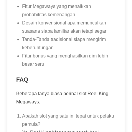
Fitur Megaways yang menaikkan
probabilitas kemenangan
Desain konvensional apa memunculkan
suasana siapa familiar akan tetapi segar
Tanda-Tanda tradisional siapa mengirim
keberuntungan
Fitur bonus yang menghasilkan gim lebih
besar seru
FAQ
Beberapa tanya biasa perihal slot Reel King
Megaways:
Apakah slot yang satu ini tepat untuk pelaku
pemula?