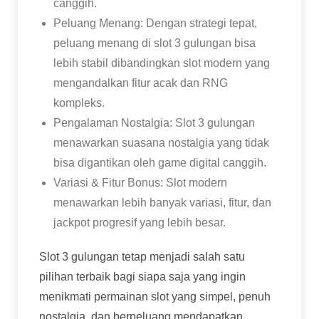
canggih.
Peluang Menang: Dengan strategi tepat,
peluang menang di slot 3 gulungan bisa
lebih stabil dibandingkan slot modern yang
mengandalkan fitur acak dan RNG
kompleks.
Pengalaman Nostalgia: Slot 3 gulungan
menawarkan suasana nostalgia yang tidak
bisa digantikan oleh game digital canggih.
Variasi & Fitur Bonus: Slot modern
menawarkan lebih banyak variasi, fitur, dan
jackpot progresif yang lebih besar.
Slot 3 gulungan tetap menjadi salah satu
pilihan terbaik bagi siapa saja yang ingin
menikmati permainan slot yang simpel, penuh
nostalgia, dan berpeluang mendapatkan