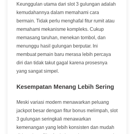
Keunggulan utama dari slot 3 gulungan adalah
kemudahannya dalam memahami cara
bermain. Tidak perlu menghafal fitur rumit atau
memahami mekanisme kompleks. Cukup
memasang taruhan, menekan tombol, dan
menunggu hasil gulungan berputar. Ini
membuat pemain baru merasa lebih percaya
diri dan tidak takut gagal karena prosesnya
yang sangat simpel.
Kesempatan Menang Lebih Sering
Meski variasi modern menawarkan peluang
jackpot besar dengan fitur bonus melimpah, slot
3 gulungan seringkali menawarkan
kemenangan yang lebih konsisten dan mudah