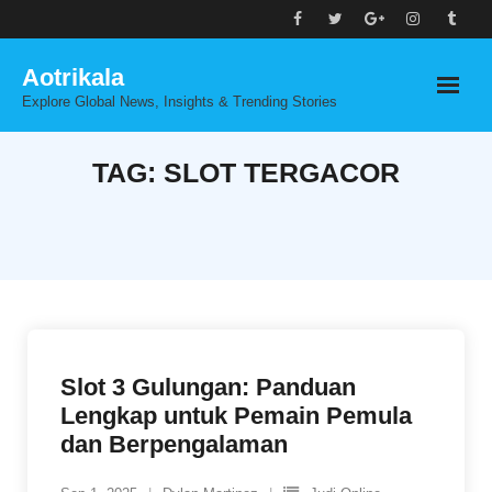
Skip
to
Aotrikala
content
Explore Global News, Insights & Trending Stories
TAG:
SLOT TERGACOR
Slot 3 Gulungan: Panduan
Lengkap untuk Pemain Pemula
dan Berpengalaman