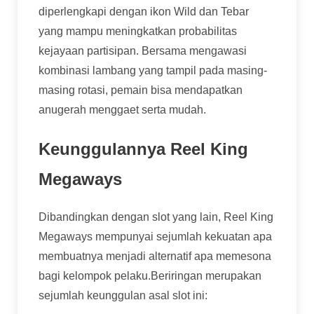
diperlengkapi dengan ikon Wild dan Tebar
yang mampu meningkatkan probabilitas
kejayaan partisipan. Bersama mengawasi
kombinasi lambang yang tampil pada masing-
masing rotasi, pemain bisa mendapatkan
anugerah menggaet serta mudah.
Keunggulannya Reel King
Megaways
Dibandingkan dengan slot yang lain, Reel King
Megaways mempunyai sejumlah kekuatan apa
membuatnya menjadi alternatif apa memesona
bagi kelompok pelaku.Beriringan merupakan
sejumlah keunggulan asal slot ini: