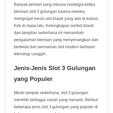
Banyak pemain yang merasa nostalgia ketika
bermain slot 3 gulungan karena mereka
mengingat mesin slot klasik yang ada di kasino
fisik di masa lalu. Kelengkapan simbol klasik
dan tampilan sederhana ini menambah
pengalaman bermain yang menyenangkan dan
berbeda dari permainan slot modern berbasis
teknologi canggih.
Jenis-Jenis Slot 3 Gulungan
yang Populer
Meski tampak sederhana, slot 3 gulungan
memiliki berbagai varian yang menarik. Berikut
beberapa jenis slot 3 gulungan yang populer di