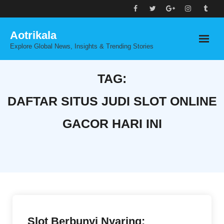
Skip
to
Aotrikala
content
Explore Global News, Insights & Trending Stories
TAG:
DAFTAR SITUS JUDI SLOT ONLINE
GACOR HARI INI
Slot Berbunyi Nyaring: