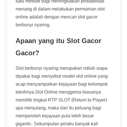
satu metode bagi meningkatkan probabilitas
menang di dalam melakukan permainan slot
online adalah dengan mencari slot gacor
berbunyi nyaring.
Apaan yang itu Slot Gacor
Gacor?
Slot berbunyi nyaring merupakan istilah siapa
dipakai bagi menyebut model slot online yang
acap menyampaikan kejayaan bagi kelompok
tokohnya.Slot Online menggema biasanya
memiliki tingkat RTP SLOT (Return to Player)
apa menjulang, maka dari itu peluang bagi
memperoleh kejayaan pula lebih besar
gigantic. Sekumpulan pelaku banyak kali