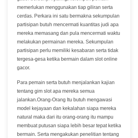
memerlukan menggunakan tiap giliran serta
cerdas. Perkara ini satu bermakna sekumpulan
partisipan butuh mencermati kuantitas judi apa
mereka memasang dan pula mencermati waktu
melakukan permainan mereka. Sekumpulan
partisipan perlu memiliki kesabaran serta tidak
tergesa-gesa ketika bermain dalam slot online
gacor.
Para pemain serta butuh menjalankan kajian
tentang gim slot apa mereka semua
jalankan.Orang-Orang Itu butuh mengawasi
model kejayaan dan kekalahan siapa mereka
natural maka dari itu orang-orang itu mampu
membuat putusan siapa lebih besar tepat ketika
bermain. Serta mengakukan penelitian tentang