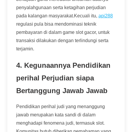
penyalahgunaan serta ketagihan perjudian
pada kalangan masyarakat.Kecuali itu,
api288
regulasi pula bisa mendominasi teknik
pembayaran di dalam game slot gacor, untuk
transaksi dilakukan dengan terlindungi serta
terjamin.
4. Kegunaannya Pendidikan
perihal Perjudian siapa
Bertanggung Jawab Jawab
Pendidikan perihal judi yang menanggung
jawab merupakan kata sandi di dalam
menghadapi fenomena judi, termasuk slot.
Komunitas butuh diberikan pemahaman yang