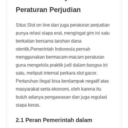
Peraturan Perjudian
Situs Slot on line dan juga peraturan perjudian
punya relasi siapa erat, mengingat gim ini satu
berkaitan bersama taruhan dana
otentik.Pemerintah Indonesia pernah
menggunakan bermacam-macam peraturan
guna mengelola praktik judi dalam bangsa ini
satu, meliputi internal perkara slot gacor.
Pertaruhan ilegal bisa berdampak negatif atas
masyarakat serta ekonomi, oleh karena itu
butuh adanya pengawasan dan juga regulasi
siapa keras.
2.1 Peran Pemerintah dalam