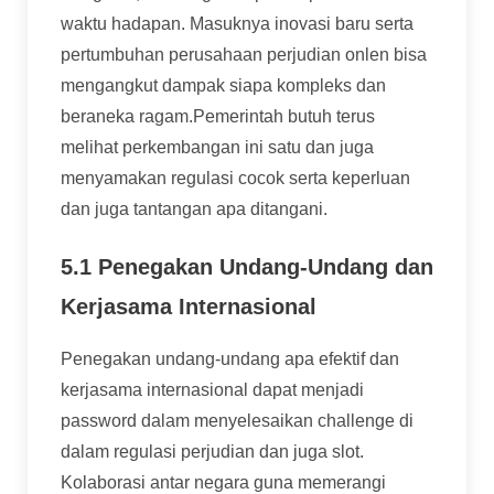
waktu hadapan. Masuknya inovasi baru serta
pertumbuhan perusahaan perjudian onlen bisa
mengangkut dampak siapa kompleks dan
beraneka ragam.Pemerintah butuh terus
melihat perkembangan ini satu dan juga
menyamakan regulasi cocok serta keperluan
dan juga tantangan apa ditangani.
5.1 Penegakan Undang-Undang dan
Kerjasama Internasional
Penegakan undang-undang apa efektif dan
kerjasama internasional dapat menjadi
password dalam menyelesaikan challenge di
dalam regulasi perjudian dan juga slot.
Kolaborasi antar negara guna memerangi