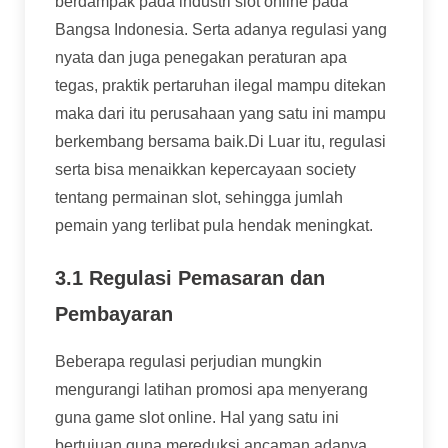
berdampak pada industri slot online pada
Bangsa Indonesia. Serta adanya regulasi yang
nyata dan juga penegakan peraturan apa
tegas, praktik pertaruhan ilegal mampu ditekan
maka dari itu perusahaan yang satu ini mampu
berkembang bersama baik.Di Luar itu, regulasi
serta bisa menaikkan kepercayaan society
tentang permainan slot, sehingga jumlah
pemain yang terlibat pula hendak meningkat.
3.1 Regulasi Pemasaran dan
Pembayaran
Beberapa regulasi perjudian mungkin
mengurangi latihan promosi apa menyerang
guna game slot online. Hal yang satu ini
bertujuan guna mereduksi ancaman adanya