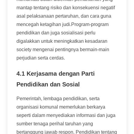
mantap tentang risiko dan konsekuensi negatif
asal pelaksanaan pertaruhan, dan cara guna
mencegah ketagihan judi.Program-program
pendidikan dan juga sosialisasi perlu
digalakkan untuk meningkatkan kesadaran
society mengenai pentingnya bermain-main
perjudian serta cerdas.
4.1 Kerjasama dengan Parti
Pendidikan dan Sosial
Pemerintah, lembaga pendidikan, serta
organisasi komunal memerlukan berkarya
seperti dalam menyediakan informasi dan juga
sumber tenaga perihal taruhan yang
bertanggung jawab respon. Pendidikan tentang