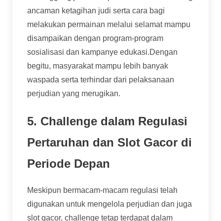
ancaman ketagihan judi serta cara bagi
melakukan permainan melalui selamat mampu
disampaikan dengan program-program
sosialisasi dan kampanye edukasi.Dengan
begitu, masyarakat mampu lebih banyak
waspada serta terhindar dari pelaksanaan
perjudian yang merugikan.
5. Challenge dalam Regulasi
Pertaruhan dan Slot Gacor di
Periode Depan
Meskipun bermacam-macam regulasi telah
digunakan untuk mengelola perjudian dan juga
slot gacor, challenge tetap terdapat dalam