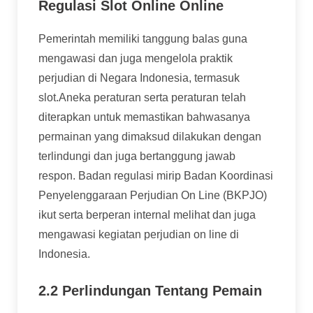
Regulasi Slot Online Online
Pemerintah memiliki tanggung balas guna
mengawasi dan juga mengelola praktik
perjudian di Negara Indonesia, termasuk
slot.Aneka peraturan serta peraturan telah
diterapkan untuk memastikan bahwasanya
permainan yang dimaksud dilakukan dengan
terlindungi dan juga bertanggung jawab
respon. Badan regulasi mirip Badan Koordinasi
Penyelenggaraan Perjudian On Line (BKPJO)
ikut serta berperan internal melihat dan juga
mengawasi kegiatan perjudian on line di
Indonesia.
2.2 Perlindungan Tentang Pemain