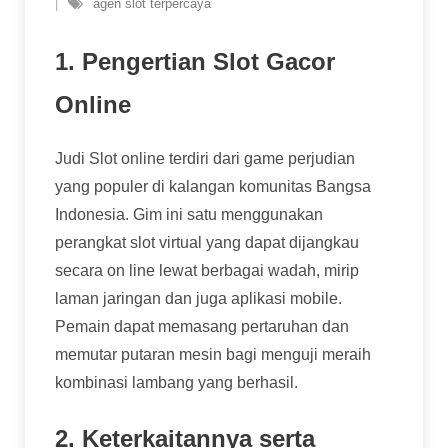
agen slot terpercaya
1. Pengertian Slot Gacor
Online
Judi Slot online terdiri dari game perjudian
yang populer di kalangan komunitas Bangsa
Indonesia. Gim ini satu menggunakan
perangkat slot virtual yang dapat dijangkau
secara on line lewat berbagai wadah, mirip
laman jaringan dan juga aplikasi mobile.
Pemain dapat memasang pertaruhan dan
memutar putaran mesin bagi menguji meraih
kombinasi lambang yang berhasil.
2. Keterkaitannya serta