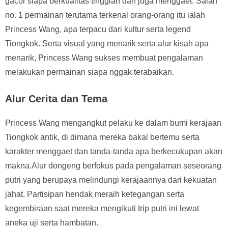
gacor siapa berkualitas tinggian dan juga menggaet. Salah
no. 1 permainan terutama terkenal orang-orang itu ialah
Princess Wang, apa terpacu dari kultur serta legend
Tiongkok. Serta visual yang menarik serta alur kisah apa
menarik, Princess Wang sukses membuat pengalaman
melakukan permainan siapa nggak terabaikan.
Alur Cerita dan Tema
Princess Wang mengangkut pelaku ke dalam bumi kerajaan
Tiongkok antik, di dimana mereka bakal bertemu serta
karakter menggaet dan tanda-tanda apa berkecukupan akan
makna.Alur dongeng berfokus pada pengalaman seseorang
putri yang berupaya melindungi kerajaannya dari kekuatan
jahat. Partisipan hendak meraih ketegangan serta
kegembiraan saat mereka mengikuti trip putri ini lewat
aneka uji serta hambatan.