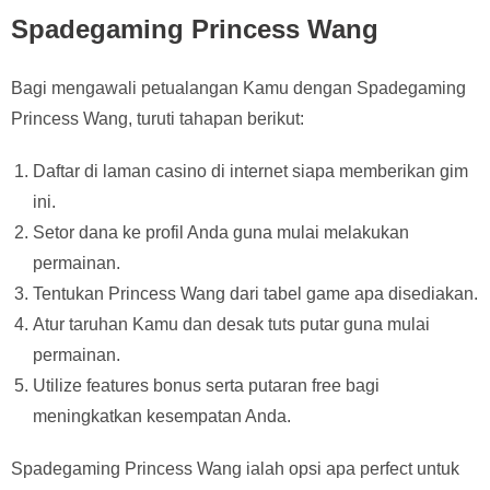
Spadegaming Princess Wang
Bagi mengawali petualangan Kamu dengan Spadegaming
Princess Wang, turuti tahapan berikut:
Daftar di laman casino di internet siapa memberikan gim
ini.
Setor dana ke profil Anda guna mulai melakukan
permainan.
Tentukan Princess Wang dari tabel game apa disediakan.
Atur taruhan Kamu dan desak tuts putar guna mulai
permainan.
Utilize features bonus serta putaran free bagi
meningkatkan kesempatan Anda.
Spadegaming Princess Wang ialah opsi apa perfect untuk