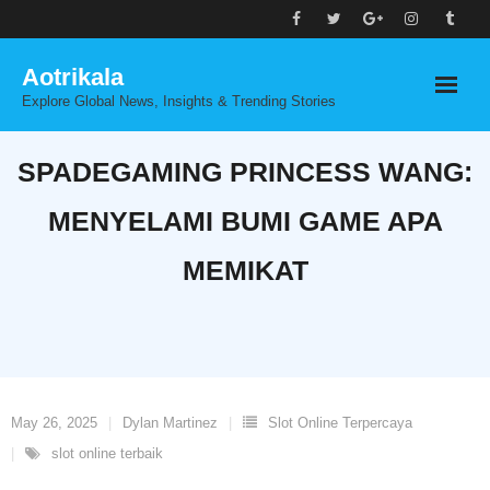
Skip
to
Aotrikala
content
Explore Global News, Insights & Trending Stories
SPADEGAMING PRINCESS WANG:
MENYELAMI BUMI GAME APA
MEMIKAT
May 26, 2025
Dylan Martinez
Slot Online Terpercaya
slot online terbaik