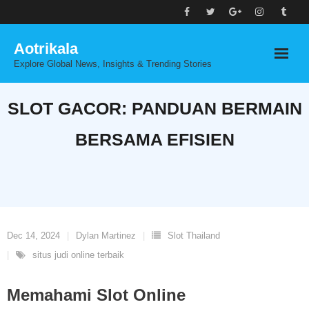
Skip
to
Aotrikala
content
Explore Global News, Insights & Trending Stories
SLOT GACOR: PANDUAN BERMAIN
BERSAMA EFISIEN
Dec 14, 2024
Dylan Martinez
Slot Thailand
situs judi online terbaik
Memahami Slot Online