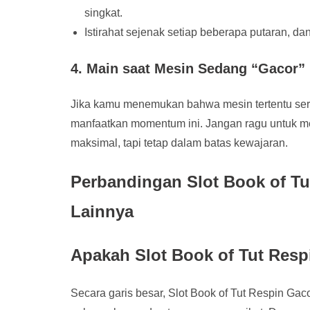
singkat.
Istirahat sejenak setiap beberapa putaran, da
4. Main saat Mesin Sedang “Gacor”
Jika kamu menemukan bahwa mesin tertentu seri
manfaatkan momentum ini. Jangan ragu untuk m
maksimal, tapi tetap dalam batas kewajaran.
Perbandingan Slot Book of Tu
Lainnya
Apakah Slot Book of Tut Res
Secara garis besar, Slot Book of Tut Respin Gac