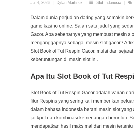
Jul 4, 2026
Dylan Martinez
Slot Indonesia
Dalam dunia perjudian daring yang semakin berk
game kasino online. Salah satu judul yang sedan
Gacor. Apa sebenarnya yang membuat mesin slo
menganggapnya sebagai mesin slot gacor? Arti
Slot Book of Tut Respin Gacor, mulai dari sejarah,
keberuntungan di mesin slot ini.
Apa Itu Slot Book of Tut Resp
Slot Book of Tut Respin Gacor adalah varian dari
fitur Respins yang sering kali memberikan pelu
dalam bahasa Indonesia berarti mesin slot yan
jackpot dan kombinasi kemenangan beruntun. Se
mendapatkan hasil maksimal dari mesin tertentu 