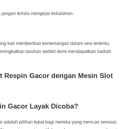
n jangan terlalu mengejar kekalahan.
ng kali memberikan kemenangan dalam sesi tertentu,
eningkatkan taruhan sedikit demi mendapatkan hadiah
t Respin Gacor dengan Mesin Slot
pin Gacor Layak Dicoba?
or adalah pilihan tepat bagi mereka yang mencari sensasi,