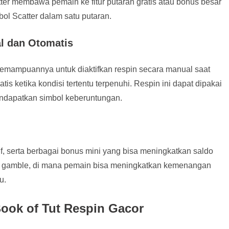
r membawa pemain ke fitur putaran gratis atau bonus besar
ol Scatter dalam satu putaran.
al dan Otomatis
kemampuannya untuk diaktifkan respin secara manual saat
 ketika kondisi tertentu terpenuhi. Respin ini dapat dipakai
endapatkan simbol keberuntungan.
f, serta berbagai bonus mini yang bisa meningkatkan saldo
tur gamble, di mana pemain bisa meningkatkan kemenangan
u.
 Book of Tut Respin Gacor