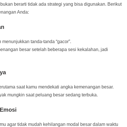
kan berarti tidak ada strategi yang bisa digunakan. Berikut
enangan Anda:
an
 menunjukkan tanda-tanda “gacor”.
enangan besar setelah beberapa sesi kekalahan, jadi
nya
, terutama saat kamu mendekati angka kemenangan besar.
yak mungkin saat peluang besar sedang terbuka.
 Emosi
mu agar tidak mudah kehilangan modal besar dalam waktu