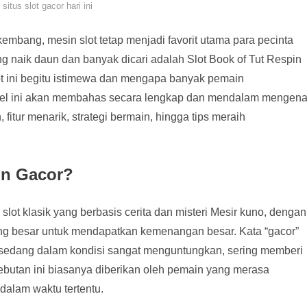
situs slot gacor hari ini
embang, mesin slot tetap menjadi favorit utama para pecinta
g naik daun dan banyak dicari adalah Slot Book of Tut Respin
t ini begitu istimewa dan mengapa banyak pemain
kel ini akan membahas secara lengkap dan mendalam mengena
 fitur menarik, strategi bermain, hingga tips meraih
in Gacor?
 slot klasik yang berbasis cerita dan misteri Mesir kuno, dengan
ang besar untuk mendapatkan kemenangan besar. Kata “gacor”
g sedang dalam kondisi sangat menguntungkan, sering memberi
butan ini biasanya diberikan oleh pemain yang merasa
dalam waktu tertentu.