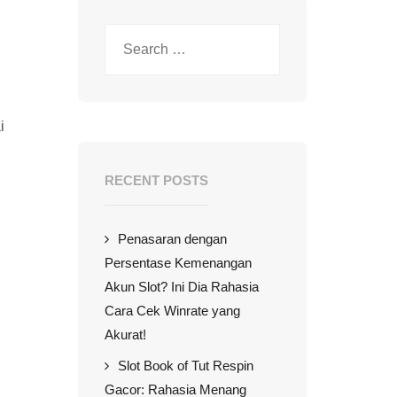
i
RECENT POSTS
Penasaran dengan
Persentase Kemenangan
Akun Slot? Ini Dia Rahasia
Cara Cek Winrate yang
Akurat!
Slot Book of Tut Respin
Gacor: Rahasia Menang