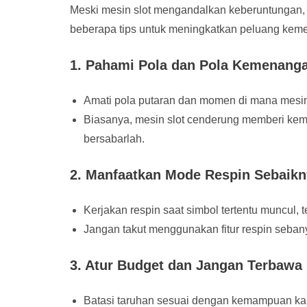
Meski mesin slot mengandalkan keberuntungan, bu
beberapa tips untuk meningkatkan peluang kem
1. Pahami Pola dan Pola Kemenang
Amati pola putaran dan momen di mana mesin
Biasanya, mesin slot cenderung memberi kem
bersabarlah.
2. Manfaatkan Mode Respin Sebaik
Kerjakan respin saat simbol tertentu muncul
Jangan takut menggunakan fitur respin seban
3. Atur Budget dan Jangan Terbawa
Batasi taruhan sesuai dengan kemampuan ka