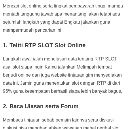
Mencari slot online serta tingkat pembayaran tinggi mampu
menjadi tanggung jawab apa menantang, akan tetapi ada
sejumlah langkah yang dapat Engkau jalankan guna
mempermudah pencarian ini:
1. Teliti RTP SLOT Slot Online
Langkah awal ialah menelusuri data tentang RTP SLOT
asal slot siapa ingin Kamu jalankan.Melimpah tempat
berjudi online dan juga website tinjauan gim menyediakan
data ini. Jamin guna menentukan slot dengan RTP di dari
95% guna kesempatan berhasil siapa lebih banyak bagus.
2. Baca Ulasan serta Forum
Membaca tinjauan sebab pemain lainnya serta diskusi
diskusi bisa menghadiahkan wawasan mahal perihal slot