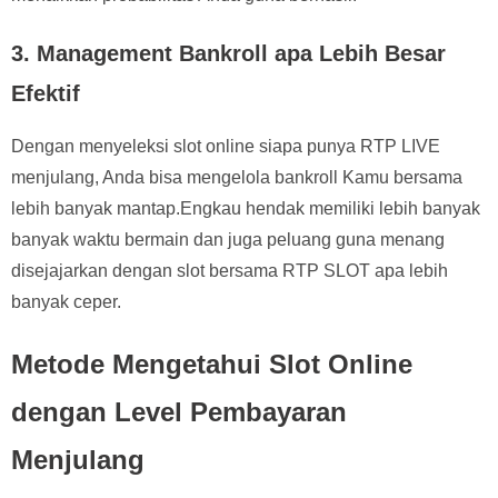
3. Management Bankroll apa Lebih Besar
Efektif
Dengan menyeleksi slot online siapa punya RTP LIVE
menjulang, Anda bisa mengelola bankroll Kamu bersama
lebih banyak mantap.Engkau hendak memiliki lebih banyak
banyak waktu bermain dan juga peluang guna menang
disejajarkan dengan slot bersama RTP SLOT apa lebih
banyak ceper.
Metode Mengetahui Slot Online
dengan Level Pembayaran
Menjulang