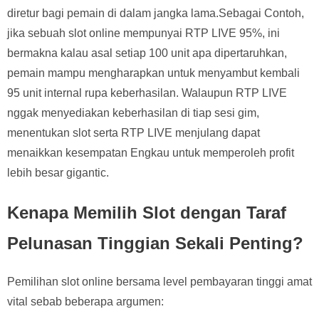
diretur bagi pemain di dalam jangka lama.Sebagai Contoh,
jika sebuah slot online mempunyai RTP LIVE 95%, ini
bermakna kalau asal setiap 100 unit apa dipertaruhkan,
pemain mampu mengharapkan untuk menyambut kembali
95 unit internal rupa keberhasilan. Walaupun RTP LIVE
nggak menyediakan keberhasilan di tiap sesi gim,
menentukan slot serta RTP LIVE menjulang dapat
menaikkan kesempatan Engkau untuk memperoleh profit
lebih besar gigantic.
Kenapa Memilih Slot dengan Taraf
Pelunasan Tinggian Sekali Penting?
Pemilihan slot online bersama level pembayaran tinggi amat
vital sebab beberapa argumen: