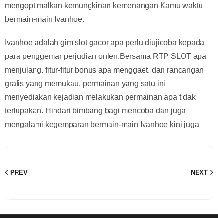
mengoptimalkan kemungkinan kemenangan Kamu waktu
bermain-main Ivanhoe.
Ivanhoe adalah gim slot gacor apa perlu diujicoba kepada
para penggemar perjudian onlen.Bersama RTP SLOT apa
menjulang, fitur-fitur bonus apa menggaet, dan rancangan
grafis yang memukau, permainan yang satu ini
menyediakan kejadian melakukan permainan apa tidak
terlupakan. Hindari bimbang bagi mencoba dan juga
mengalami kegemparan bermain-main Ivanhoe kini juga!
PREV
NEXT