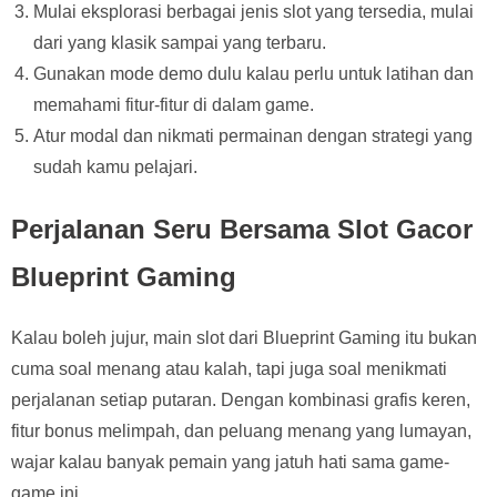
Mulai eksplorasi berbagai jenis slot yang tersedia, mulai
dari yang klasik sampai yang terbaru.
Gunakan mode demo dulu kalau perlu untuk latihan dan
memahami fitur-fitur di dalam game.
Atur modal dan nikmati permainan dengan strategi yang
sudah kamu pelajari.
Perjalanan Seru Bersama Slot Gacor
Blueprint Gaming
Kalau boleh jujur, main slot dari Blueprint Gaming itu bukan
cuma soal menang atau kalah, tapi juga soal menikmati
perjalanan setiap putaran. Dengan kombinasi grafis keren,
fitur bonus melimpah, dan peluang menang yang lumayan,
wajar kalau banyak pemain yang jatuh hati sama game-
game ini.