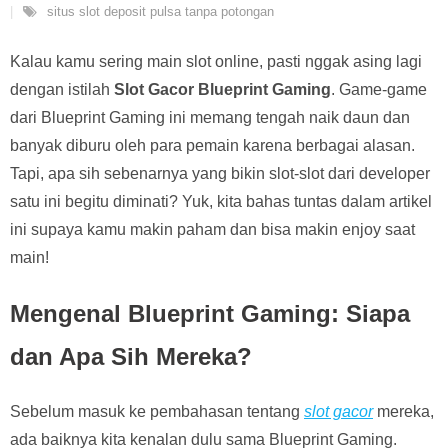
situs slot deposit pulsa tanpa potongan
Kalau kamu sering main slot online, pasti nggak asing lagi
dengan istilah
Slot Gacor Blueprint Gaming
. Game-game
dari Blueprint Gaming ini memang tengah naik daun dan
banyak diburu oleh para pemain karena berbagai alasan.
Tapi, apa sih sebenarnya yang bikin slot-slot dari developer
satu ini begitu diminati? Yuk, kita bahas tuntas dalam artikel
ini supaya kamu makin paham dan bisa makin enjoy saat
main!
Mengenal Blueprint Gaming: Siapa
dan Apa Sih Mereka?
Sebelum masuk ke pembahasan tentang
slot gacor
mereka,
ada baiknya kita kenalan dulu sama Blueprint Gaming.