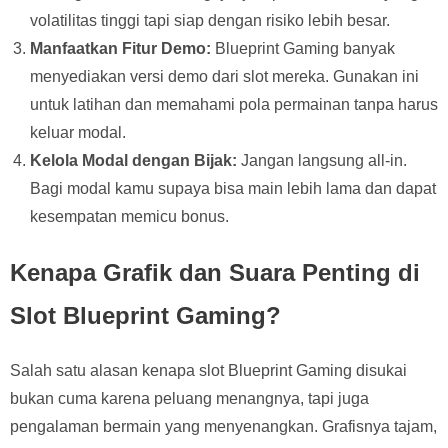
volatilitas tinggi tapi siap dengan risiko lebih besar.
Manfaatkan Fitur Demo:
Blueprint Gaming banyak
menyediakan versi demo dari slot mereka. Gunakan ini
untuk latihan dan memahami pola permainan tanpa harus
keluar modal.
Kelola Modal dengan Bijak:
Jangan langsung all-in.
Bagi modal kamu supaya bisa main lebih lama dan dapat
kesempatan memicu bonus.
Kenapa Grafik dan Suara Penting di
Slot Blueprint Gaming?
Salah satu alasan kenapa slot Blueprint Gaming disukai
bukan cuma karena peluang menangnya, tapi juga
pengalaman bermain yang menyenangkan. Grafisnya tajam,